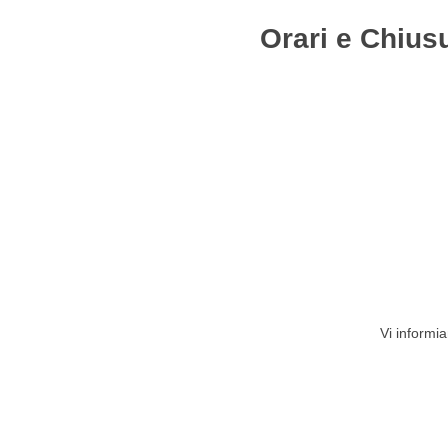
Orari e Chius
HOME
STUDIO
ATTIVITÀ
CIRCOLARI
NEW
Vi informia