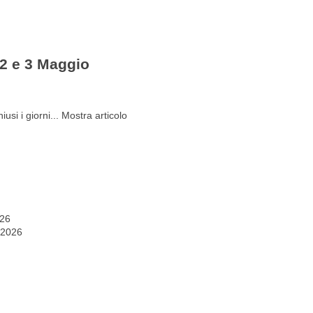
Gestione del personale
Lavora con noi
 2 e 3 Maggio
usi i giorni...
Mostra articolo
026
 2026