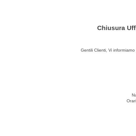
HOME
STUDIO
ATTIVITÀ
CIRCOLARI
NEW
Chiusura Uff
Gentili Clienti, Vi informiamo
Nu
Orar