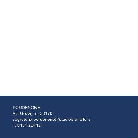
PORDENONE
Via Gozzi, 5 - 33170
segreteria.pordenone@studiobrunello.it
T. 0434 21442