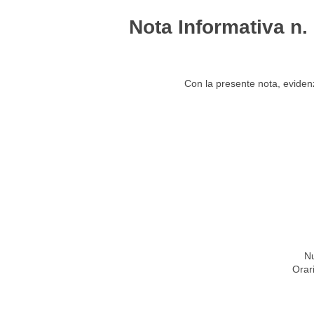
Nota Informativa n
HOME
STUDIO
ATTIVITÀ
CIRCOLARI
NEW
Con la presente nota, evidenz
Nu
Orar