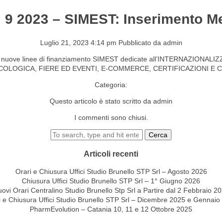
. 9 2023 – SIMEST: Inserimento Me
S&EVENTI
CONTATTI
Luglio 21, 2023 4:14 pm
Pubblicato da
admin
e alle nuove linee di finanziamento SIMEST dedicate all’INTERNAZIO
 ECOLOGICA, FIERE ED EVENTI, E-COMMERCE, CERTIFICAZIONI 
Categoria:
Questo articolo è stato scritto da admin
I commenti sono chiusi.
Cerca
Articoli recenti
Orari e Chiusura Uffici Studio Brunello STP Srl – Agosto 2026
Chiusura Uffici Studio Brunello STP Srl – 1° Giugno 2026
ovi Orari Centralino Studio Brunello Stp Srl a Partire dal 2 Febbraio 2
i e Chiusura Uffici Studio Brunello STP Srl – Dicembre 2025 e Gennaio
PharmEvolution – Catania 10, 11 e 12 Ottobre 2025