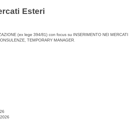
rcati Esteri
Gestione del personale
Lavora con noi
NALIZZAZIONE (ex lege 394/81) con focus su INSERIMENTO NEI MERCATI
E CONSULENZE, TEMPORARY MANAGER.
026
 2026