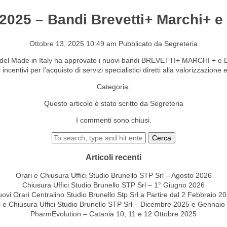
8 2025 – Bandi Brevetti+ Marchi+ e
S&EVENTI
CONTATTI
Ottobre 13, 2025 10:49 am
Pubblicato da
Segreteria
e del Made in Italy ha approvato i nuovi bandi BREVETTI+ MARCHI + e DI
centivi per l’acquisto di servizi specialistici diretti alla valorizzazione
Categoria:
Questo articolo è stato scritto da Segreteria
I commenti sono chiusi.
Cerca
Articoli recenti
Orari e Chiusura Uffici Studio Brunello STP Srl – Agosto 2026
Chiusura Uffici Studio Brunello STP Srl – 1° Giugno 2026
ovi Orari Centralino Studio Brunello Stp Srl a Partire dal 2 Febbraio 2
i e Chiusura Uffici Studio Brunello STP Srl – Dicembre 2025 e Gennaio
PharmEvolution – Catania 10, 11 e 12 Ottobre 2025