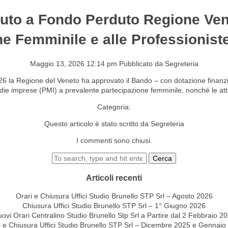
ibuto a Fondo Perduto Regione Ve
S&EVENTI
CONTATTI
ne Femminile e alle Professionist
Maggio 13, 2026 12:14 pm
Pubblicato da
Segreteria
26 la Regione del Veneto ha approvato il Bando – con dotazione finanz
edie imprese (PMI) a prevalente partecipazione femminile, nonché le att
Categoria:
Questo articolo è stato scritto da Segreteria
I commenti sono chiusi.
Cerca
Articoli recenti
Orari e Chiusura Uffici Studio Brunello STP Srl – Agosto 2026
Chiusura Uffici Studio Brunello STP Srl – 1° Giugno 2026
ovi Orari Centralino Studio Brunello Stp Srl a Partire dal 2 Febbraio 2
i e Chiusura Uffici Studio Brunello STP Srl – Dicembre 2025 e Gennaio