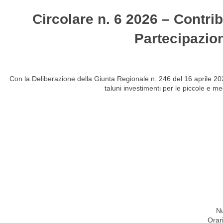
Circolare n. 6 2026 – Contr
HOME
STUDIO
ATTIVITÀ
CIRCOLARI
NEW
Partecipazio
Con la Deliberazione della Giunta Regionale n. 246 del 16 aprile 20
taluni investimenti per le piccole e m
Nu
Orar