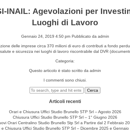
I-INAIL: Agevolazioni per Investi
S&EVENTI
CONTATTI
Luoghi di Lavoro
Gennaio 24, 2019 4:50 pm
Pubblicato da
admin
ne delle imprese circa 370 milioni di euro di contributi a fondo perduto
i salute e sicurezza nei luoghi di lavoro riscontrabile dal DVR (documento
Categoria:
Questo articolo è stato scritto da admin
I commenti sono chiusi.
Cerca
Articoli recenti
Orari e Chiusura Uffici Studio Brunello STP Srl – Agosto 2026
Chiusura Uffici Studio Brunello STP Srl – 1° Giugno 2026
ovi Orari Centralino Studio Brunello Stp Srl a Partire dal 2 Febbraio 2
i e Chiusura Uffici Studio Brunello STP Srl – Dicembre 2025 e Gennaio