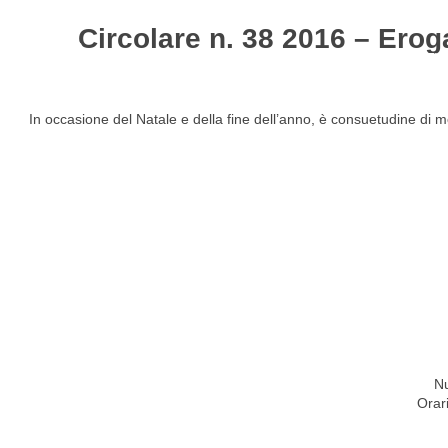
Circolare n. 38 2016 – Erog
HOME
STUDIO
ATTIVITÀ
CIRCOLARI
NEW
In occasione del Natale e della fine dell’anno, è consuetudine di m
Nu
Orar