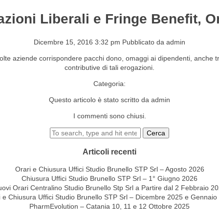
azioni Liberali e Fringe Benefit, 
S&EVENTI
CONTATTI
Dicembre 15, 2016 3:32 pm
Pubblicato da
admin
olte aziende corrispondere pacchi dono, omaggi ai dipendenti, anche tram
contributive di tali erogazioni.
Categoria:
Questo articolo è stato scritto da admin
I commenti sono chiusi.
Cerca
Articoli recenti
Orari e Chiusura Uffici Studio Brunello STP Srl – Agosto 2026
Chiusura Uffici Studio Brunello STP Srl – 1° Giugno 2026
ovi Orari Centralino Studio Brunello Stp Srl a Partire dal 2 Febbraio 2
i e Chiusura Uffici Studio Brunello STP Srl – Dicembre 2025 e Gennaio
PharmEvolution – Catania 10, 11 e 12 Ottobre 2025