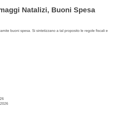
Omaggi Natalizi, Buoni Spesa
Gestione del personale
Lavora con noi
ite buoni spesa. Si sintetizzano a tal proposito le regole fiscali e
026
 2026