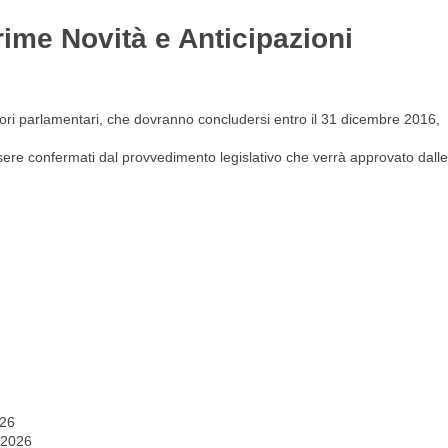
rime Novità e Anticipazioni
Gestione del personale
Lavora con noi
avori parlamentari, che dovranno concludersi entro il 31 dicembre 2016,
ssere confermati dal provvedimento legislativo che verrà approvato dalle
026
 2026