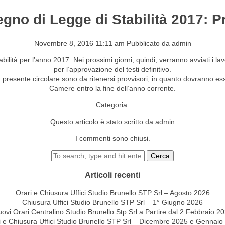
egno di Legge di Stabilità 2017: P
S&EVENTI
CONTATTI
Novembre 8, 2016 11:11 am
Pubblicato da
admin
bilità per l’anno 2017. Nei prossimi giorni, quindi, verranno avviati i l
per l’approvazione del testi definitivo.
a presente circolare sono da ritenersi provvisori, in quanto dovranno e
Camere entro la fine dell’anno corrente.
Categoria:
Questo articolo è stato scritto da admin
I commenti sono chiusi.
Cerca
Articoli recenti
Orari e Chiusura Uffici Studio Brunello STP Srl – Agosto 2026
Chiusura Uffici Studio Brunello STP Srl – 1° Giugno 2026
ovi Orari Centralino Studio Brunello Stp Srl a Partire dal 2 Febbraio 2
i e Chiusura Uffici Studio Brunello STP Srl – Dicembre 2025 e Gennaio