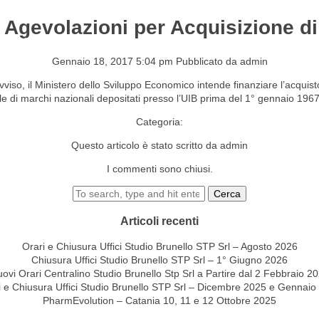
– Agevolazioni per Acquisizione 
S&EVENTI
CONTATTI
Gennaio 18, 2017 5:04 pm
Pubblicato da
admin
iso, il Ministero dello Sviluppo Economico intende finanziare l’acquisto di
 di marchi nazionali depositati presso l’UIB prima del 1° gennaio 1967 e
Categoria:
Questo articolo è stato scritto da admin
I commenti sono chiusi.
Cerca
Articoli recenti
Orari e Chiusura Uffici Studio Brunello STP Srl – Agosto 2026
Chiusura Uffici Studio Brunello STP Srl – 1° Giugno 2026
ovi Orari Centralino Studio Brunello Stp Srl a Partire dal 2 Febbraio 2
i e Chiusura Uffici Studio Brunello STP Srl – Dicembre 2025 e Gennaio
PharmEvolution – Catania 10, 11 e 12 Ottobre 2025