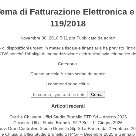
Tema di Fatturazione Elettronica e
S&EVENTI
CONTATTI
119/2018
Novembre 30, 2018 5:11 pm
Pubblicato da
admin
di disposizioni urgenti in materia fiscale e finanziaria ha previsto l’in
ll’IVA nonché l’obbligo di memorizzazione elettronica/invio telematico dei 
Categoria:
Questo articolo è stato scritto da admin
I commenti sono chiusi.
Cerca
Articoli recenti
Orari e Chiusura Uffici Studio Brunello STP Srl – Agosto 2026
Chiusura Uffici Studio Brunello STP Srl – 1° Giugno 2026
ovi Orari Centralino Studio Brunello Stp Srl a Partire dal 2 Febbraio 2
i e Chiusura Uffici Studio Brunello STP Srl – Dicembre 2025 e Gennaio