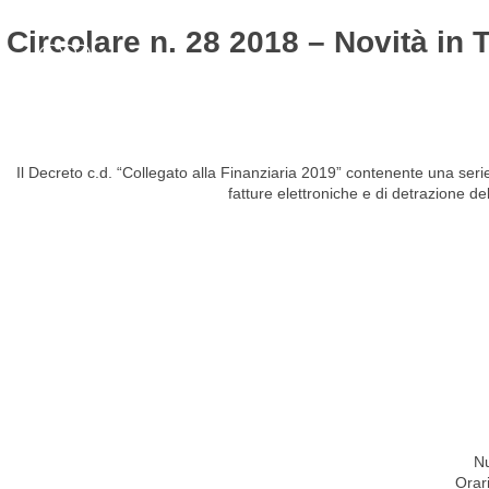
Circolare n. 28 2018 – Novità in 
HOME
STUDIO
ATTIVITÀ
CIRCOLARI
NEW
Il Decreto c.d. “Collegato alla Finanziaria 2019” contenente una serie 
fatture elettroniche e di detrazione de
Nu
Orar