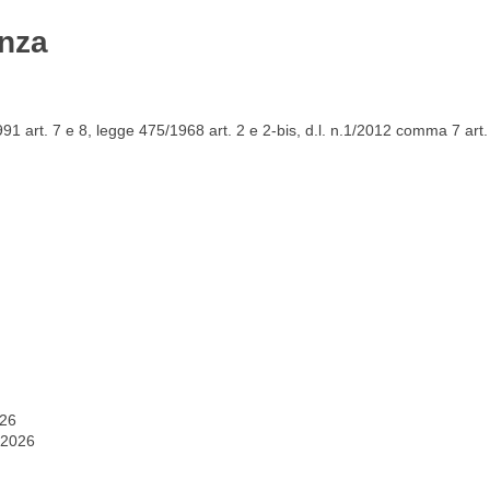
enza
Gestione del personale
Lavora con noi
/1991 art. 7 e 8, legge 475/1968 art. 2 e 2-bis, d.l. n.1/2012 comma 7 art.
026
 2026