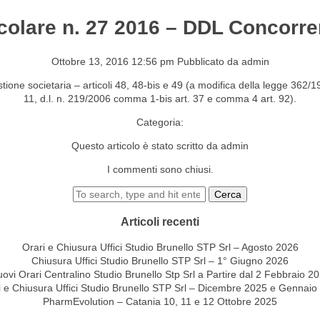
colare n. 27 2016 – DDL Concorr
S&EVENTI
CONTATTI
Ottobre 13, 2016 12:56 pm
Pubblicato da
admin
 gestione societaria – articoli 48, 48-bis e 49 (a modifica della legge 362
11, d.l. n. 219/2006 comma 1-bis art. 37 e comma 4 art. 92).
Categoria:
Questo articolo è stato scritto da admin
I commenti sono chiusi.
Cerca
Articoli recenti
Orari e Chiusura Uffici Studio Brunello STP Srl – Agosto 2026
Chiusura Uffici Studio Brunello STP Srl – 1° Giugno 2026
ovi Orari Centralino Studio Brunello Stp Srl a Partire dal 2 Febbraio 2
i e Chiusura Uffici Studio Brunello STP Srl – Dicembre 2025 e Gennaio
PharmEvolution – Catania 10, 11 e 12 Ottobre 2025