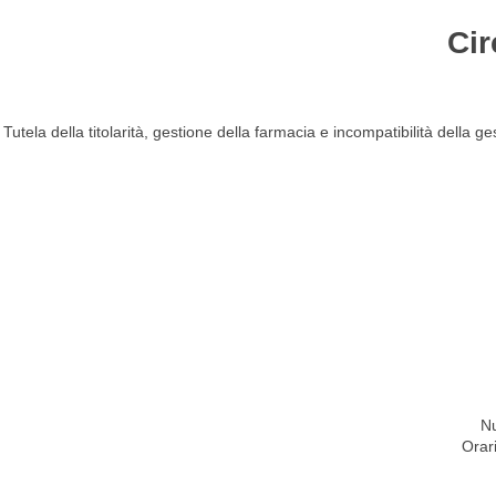
Cir
HOME
STUDIO
ATTIVITÀ
CIRCOLARI
NEW
Tutela della titolarità, gestione della farmacia e incompatibilità della
Nu
Orar