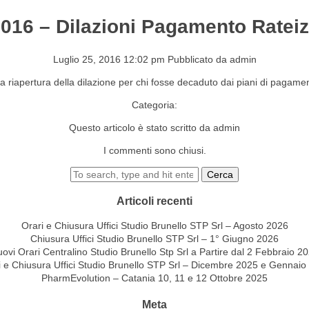
2016 – Dilazioni Pagamento Rateiz
S&EVENTI
CONTATTI
Luglio 25, 2016 12:02 pm
Pubblicato da
admin
a riapertura della dilazione per chi fosse decaduto dai piani di pagament
Categoria:
Questo articolo è stato scritto da admin
I commenti sono chiusi.
Cerca
Articoli recenti
Orari e Chiusura Uffici Studio Brunello STP Srl – Agosto 2026
Chiusura Uffici Studio Brunello STP Srl – 1° Giugno 2026
ovi Orari Centralino Studio Brunello Stp Srl a Partire dal 2 Febbraio 2
i e Chiusura Uffici Studio Brunello STP Srl – Dicembre 2025 e Gennaio
PharmEvolution – Catania 10, 11 e 12 Ottobre 2025
Meta