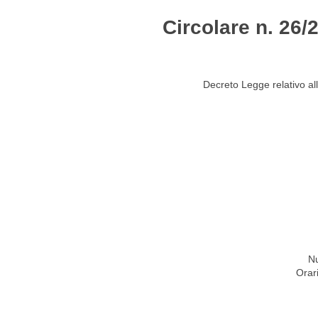
Circolare n. 26/
HOME
STUDIO
ATTIVITÀ
CIRCOLARI
NEW
Decreto Legge relativo all
Nu
Orar