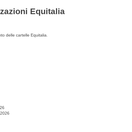
zazioni Equitalia
Gestione del personale
Lavora con noi
o delle cartelle Equitalia.
026
 2026