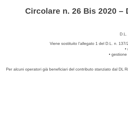
Circolare n. 26 Bis 2020 –
HOME
STUDIO
ATTIVITÀ
CIRCOLARI
NEW
D.L.
Viene sostituito l’allegato 1 del D.L. n. 13
•
• gestione
Per alcuni operatori già beneficiari del contributo stanziato dal DL Ris