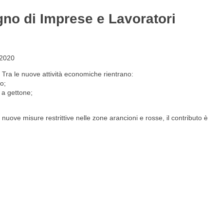
gno di Imprese e Lavoratori
Gestione del personale
Lavora con noi
 2020
. Tra le nuove attività economiche rientrano:
o;
 a gettone;
le nuove misure restrittive nelle zone arancioni e rosse, il contributo è