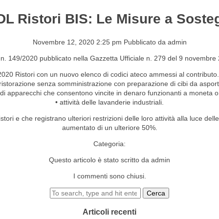
 DL Ristori BIS: Le Misure a Soste
S&EVENTI
CONTATTI
Novembre 12, 2020 2:25 pm
Pubblicato da
admin
 n. 149/2020 pubblicato nella Gazzetta Ufficiale n. 279 del 9 novembre
7/2020 Ristori con un nuovo elenco di codici ateco ammessi al contributo
 ristorazione senza somministrazione con preparazione di cibi da asport
 di apparecchi che consentono vincite in denaro funzionanti a moneta o
• attività delle lavanderie industriali.
tori e che registrano ulteriori restrizioni delle loro attività alla luce del
aumentato di un ulteriore 50%.
Categoria:
Questo articolo è stato scritto da admin
I commenti sono chiusi.
Cerca
Articoli recenti