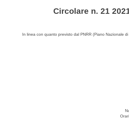
Circolare n. 21 202
HOME
STUDIO
ATTIVITÀ
CIRCOLARI
NEW
In linea con quanto previsto dal PNRR (Piano Nazionale di
Nu
Orar