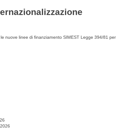
ternazionalizzazione
Gestione del personale
Lavora con noi
te le nuove linee di finanziamento SIMEST Legge 394/81 per
026
 2026