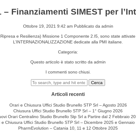
1 – Finanziamenti SIMEST per l’In
S&EVENTI
CONTATTI
Ottobre 19, 2021 9:42 am
Pubblicato da
admin
 Ripresa e Resilienza) Missione 1 Componente 2.I5, sono state attiva
L’INTERNAZIONALIZZAZIONE dedicate alla PMI italiane.
Categoria:
Questo articolo è stato scritto da admin
I commenti sono chiusi.
Cerca
Articoli recenti
Orari e Chiusura Uffici Studio Brunello STP Srl – Agosto 2026
Chiusura Uffici Studio Brunello STP Srl – 1° Giugno 2026
ovi Orari Centralino Studio Brunello Stp Srl a Partire dal 2 Febbraio 2
i e Chiusura Uffici Studio Brunello STP Srl – Dicembre 2025 e Gennaio
PharmEvolution – Catania 10, 11 e 12 Ottobre 2025