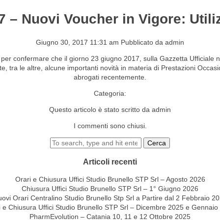
7 – Nuovi Voucher in Vigore: Utiliz
S&EVENTI
CONTATTI
Giugno 30, 2017 11:31 am
Pubblicato da
admin
per confermare che il giorno 23 giugno 2017, sulla Gazzetta Ufficiale n
, tra le altre, alcune importanti novità in materia di Prestazioni Occasi
abrogati recentemente.
Categoria:
Questo articolo è stato scritto da admin
I commenti sono chiusi.
Cerca
Articoli recenti
Orari e Chiusura Uffici Studio Brunello STP Srl – Agosto 2026
Chiusura Uffici Studio Brunello STP Srl – 1° Giugno 2026
ovi Orari Centralino Studio Brunello Stp Srl a Partire dal 2 Febbraio 2
i e Chiusura Uffici Studio Brunello STP Srl – Dicembre 2025 e Gennaio
PharmEvolution – Catania 10, 11 e 12 Ottobre 2025