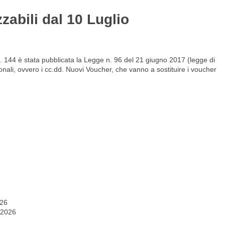
zabili dal 10 Luglio
Gestione del personale
Lavora con noi
. 144 è stata pubblicata la Legge n. 96 del 21 giugno 2017 (legge di
onali, ovvero i cc.dd. Nuovi Voucher, che vanno a sostituire i voucher
026
 2026