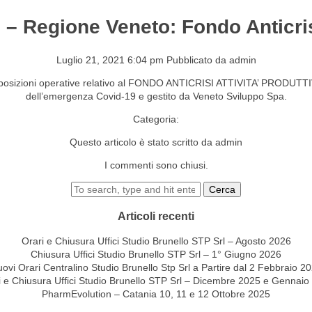
 – Regione Veneto: Fondo Anticris
S&EVENTI
CONTATTI
Luglio 21, 2021 6:04 pm
Pubblicato da
admin
isposizioni operative relativo al FONDO ANTICRISI ATTIVITA’ PRODUTTI
dell’emergenza Covid-19 e gestito da Veneto Sviluppo Spa.
Categoria:
Questo articolo è stato scritto da admin
I commenti sono chiusi.
Cerca
Articoli recenti
Orari e Chiusura Uffici Studio Brunello STP Srl – Agosto 2026
Chiusura Uffici Studio Brunello STP Srl – 1° Giugno 2026
ovi Orari Centralino Studio Brunello Stp Srl a Partire dal 2 Febbraio 2
i e Chiusura Uffici Studio Brunello STP Srl – Dicembre 2025 e Gennaio
PharmEvolution – Catania 10, 11 e 12 Ottobre 2025