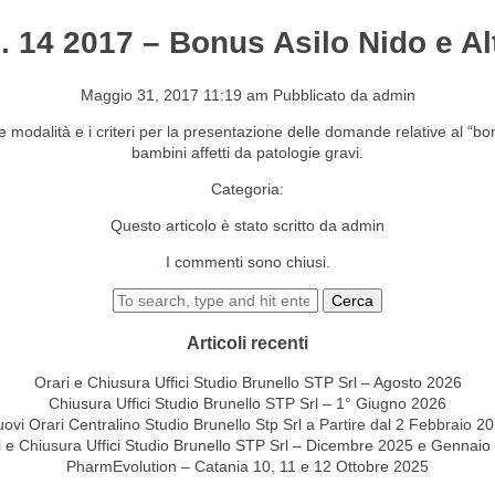
. 14 2017 – Bonus Asilo Nido e Al
S&EVENTI
CONTATTI
Maggio 31, 2017 11:19 am
Pubblicato da
admin
 modalità e i criteri per la presentazione delle domande relative al “bonu
bambini affetti da patologie gravi.
Categoria:
Questo articolo è stato scritto da admin
I commenti sono chiusi.
Cerca
Articoli recenti
Orari e Chiusura Uffici Studio Brunello STP Srl – Agosto 2026
Chiusura Uffici Studio Brunello STP Srl – 1° Giugno 2026
ovi Orari Centralino Studio Brunello Stp Srl a Partire dal 2 Febbraio 2
i e Chiusura Uffici Studio Brunello STP Srl – Dicembre 2025 e Gennaio
PharmEvolution – Catania 10, 11 e 12 Ottobre 2025