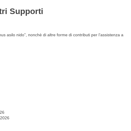
tri Supporti
Gestione del personale
Lavora con noi
s asilo nido”, nonchè di altre forme di contributi per l’assistenza a
026
 2026