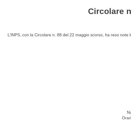
Circolare n
HOME
STUDIO
ATTIVITÀ
CIRCOLARI
NEW
L’INPS, con la Circolare n. 88 del 22 maggio scorso, ha reso note le
Nu
Orar