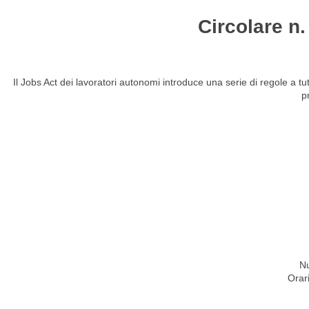
Circolare n
HOME
STUDIO
ATTIVITÀ
CIRCOLARI
NEW
Il Jobs Act dei lavoratori autonomi introduce una serie di regole a t
p
Nu
Orar