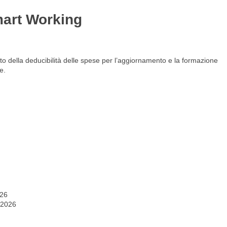
mart Working
Gestione del personale
Lavora con noi
nto della deducibilità delle spese per l’aggiornamento e la formazione
e.
026
 2026