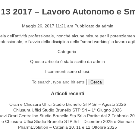
. 13 2017 – Lavoro Autonomo e S
S&EVENTI
CONTATTI
Maggio 26, 2017 11:21 am
Pubblicato da
admin
utela dell’attività professionale, nonchè alcune misure per il potenziame
rofessionale, e l’avvio della disciplina dello “smart working” o lavoro agil
Categoria:
Questo articolo è stato scritto da admin
I commenti sono chiusi.
Cerca
Articoli recenti
Orari e Chiusura Uffici Studio Brunello STP Srl – Agosto 2026
Chiusura Uffici Studio Brunello STP Srl – 1° Giugno 2026
ovi Orari Centralino Studio Brunello Stp Srl a Partire dal 2 Febbraio 2
i e Chiusura Uffici Studio Brunello STP Srl – Dicembre 2025 e Gennaio
PharmEvolution – Catania 10, 11 e 12 Ottobre 2025