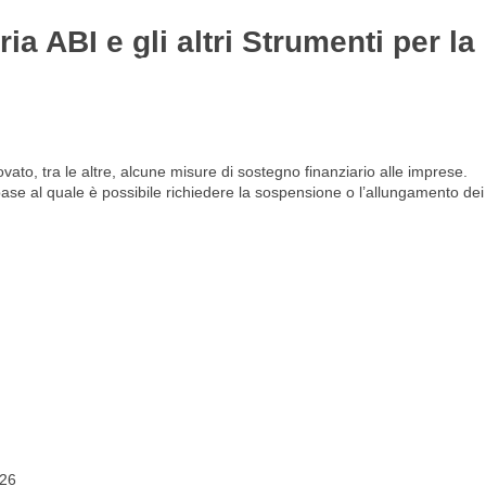
a ABI e gli altri Strumenti per la
Gestione del personale
Lavora con noi
vato, tra le altre, alcune misure di sostegno finanziario alle imprese.
ase al quale è possibile richiedere la sospensione o l’allungamento dei
026