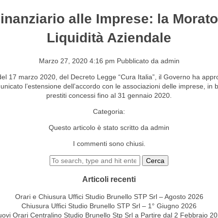
nanziario alle Imprese: la Moratori
S&EVENTI
CONTATTI
Liquidità Aziendale
Marzo 27, 2020 4:16 pm
Pubblicato da
admin
 del 17 marzo 2020, del Decreto Legge “Cura Italia”, il Governo ha appro
icato l’estensione dell’accordo con le associazioni delle imprese, in b
prestiti concessi fino al 31 gennaio 2020.
Categoria:
Questo articolo è stato scritto da admin
I commenti sono chiusi.
Cerca
Articoli recenti
Orari e Chiusura Uffici Studio Brunello STP Srl – Agosto 2026
Chiusura Uffici Studio Brunello STP Srl – 1° Giugno 2026
ovi Orari Centralino Studio Brunello Stp Srl a Partire dal 2 Febbraio 2