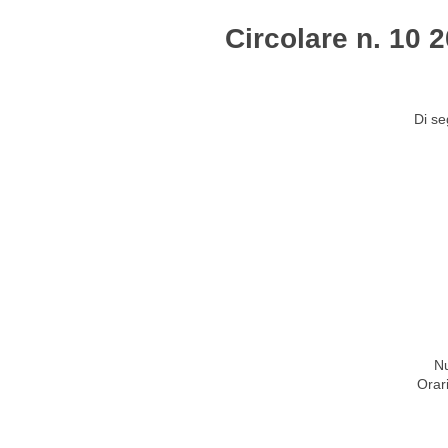
Circolare n. 10 
HOME
STUDIO
ATTIVITÀ
CIRCOLARI
NEW
Di se
Nu
Orar