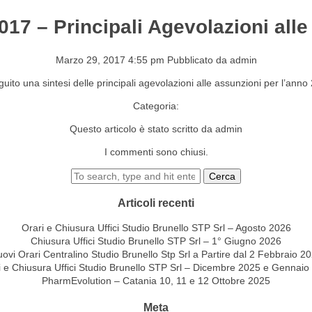
2017 – Principali Agevolazioni all
S&EVENTI
CONTATTI
Marzo 29, 2017 4:55 pm
Pubblicato da
admin
guito una sintesi delle principali agevolazioni alle assunzioni per l’anno
Categoria:
Questo articolo è stato scritto da admin
I commenti sono chiusi.
Cerca
Articoli recenti
Orari e Chiusura Uffici Studio Brunello STP Srl – Agosto 2026
Chiusura Uffici Studio Brunello STP Srl – 1° Giugno 2026
ovi Orari Centralino Studio Brunello Stp Srl a Partire dal 2 Febbraio 2
i e Chiusura Uffici Studio Brunello STP Srl – Dicembre 2025 e Gennaio
PharmEvolution – Catania 10, 11 e 12 Ottobre 2025
Meta