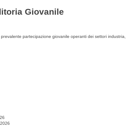
itoria Giovanile
Gestione del personale
Lavora con noi
valente partecipazione giovanile operanti dei settori industria,
026
 2026