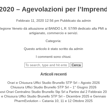
 2020 – Agevolazioni per l’Imprend
S&EVENTI
CONTATTI
Febbraio 11, 2020 12:56 pm
Pubblicato da
admin
gione Veneto dà attuazione al BANDO L.R. 57/99 dedicato alla PMI a pre
artigianato, commercio e servizi.
Categoria:
Questo articolo è stato scritto da admin
I commenti sono chiusi.
Cerca
Articoli recenti
Orari e Chiusura Uffici Studio Brunello STP Srl – Agosto 2026
Chiusura Uffici Studio Brunello STP Srl – 1° Giugno 2026
ovi Orari Centralino Studio Brunello Stp Srl a Partire dal 2 Febbraio 2
i e Chiusura Uffici Studio Brunello STP Srl – Dicembre 2025 e Gennaio
PharmEvolution – Catania 10, 11 e 12 Ottobre 2025