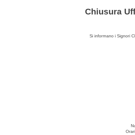
Chiusura Uffi
HOME
STUDIO
ATTIVITÀ
CIRCOLARI
NEW
Si informano i Signori Cl
Nu
Orar