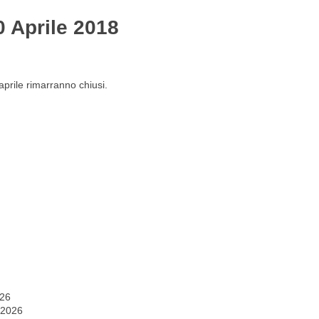
30 Aprile 2018
Gestione del personale
Lavora con noi
 aprile rimarranno chiusi.
026
 2026