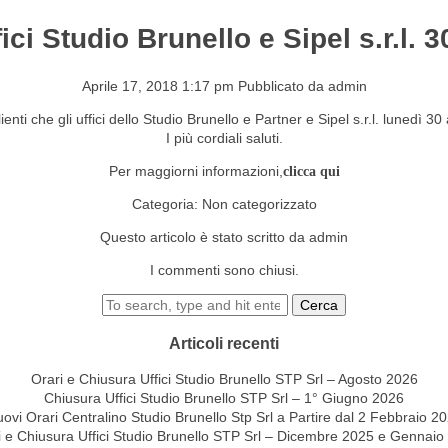
ci Studio Brunello e Sipel s.r.l. 
S&EVENTI
CONTATTI
Aprile 17, 2018 1:17 pm
Pubblicato da
admin
ienti che gli uffici dello Studio Brunello e Partner e Sipel s.r.l. lunedì 30
I più cordiali saluti.
Per maggiorni informazioni,
clicca qui
Categoria:
Non categorizzato
Questo articolo è stato scritto da admin
I commenti sono chiusi.
Cerca
Articoli recenti
Orari e Chiusura Uffici Studio Brunello STP Srl – Agosto 2026
Chiusura Uffici Studio Brunello STP Srl – 1° Giugno 2026
ovi Orari Centralino Studio Brunello Stp Srl a Partire dal 2 Febbraio 2
i e Chiusura Uffici Studio Brunello STP Srl – Dicembre 2025 e Gennaio